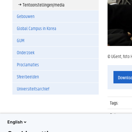
Tentoonstellingen/media
Gebouwen
Global Campus in Korea
GUM
Onderzoek
© UGent, foto 
Proclamaties
Sfeerbeelden
Downlo
Universiteitsarchief
Tags
:
Datum
:
English
Identificat