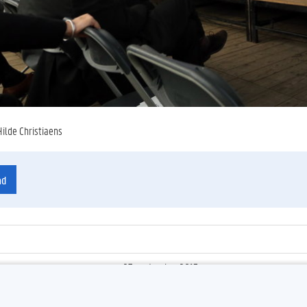
Hilde Christiaens
ad
27 september 2013
ienummer
:
Z2013_171_027