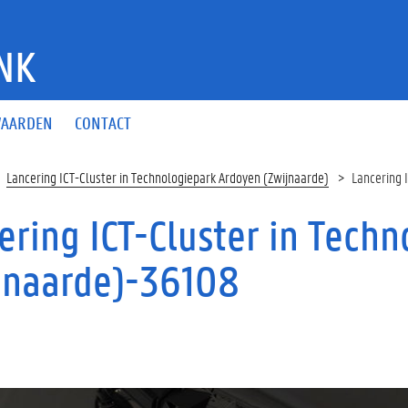
NK
AARDEN
CONTACT
Lancering ICT-Cluster in Technologiepark Ardoyen (Zwijnaarde)
Lancering 
ering ICT-Cluster in Tech
jnaarde)-36108