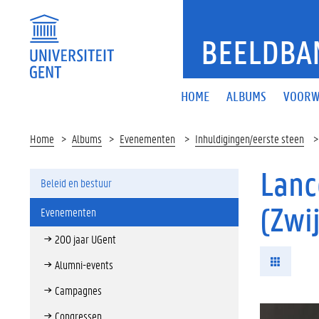
BEELDBA
HOME
ALBUMS
VOORW
Home
Albums
Evenementen
Inhuldigingen/eerste steen
Lanc
Beleid en bestuur
(Zwi
Evenementen
200 jaar UGent
Alumni-events
Campagnes
Congressen