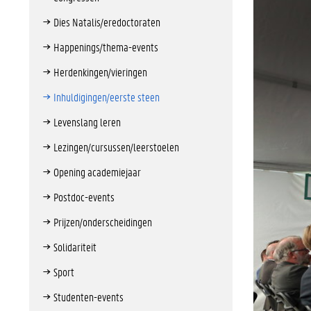
Dies Natalis/eredoctoraten
Happenings/thema-events
Herdenkingen/vieringen
Inhuldigingen/eerste steen
Levenslang leren
Lezingen/cursussen/leerstoelen
Opening academiejaar
Postdoc-events
Prijzen/onderscheidingen
Solidariteit
Sport
Studenten-events