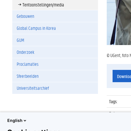
Tentoonstellingen/media
Gebouwen
Global Campus in Korea
GUM
Onderzoek
© UGent, foto 
Proclamaties
Sfeerbeelden
Downlo
Universiteitsarchief
Tags
:
Datum
:
English
Identificat