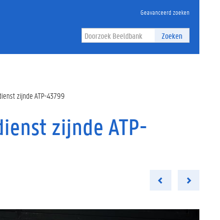
Geavanceerd zoeken
Zoeken
 dienst zijnde ATP-43799
dienst zijnde ATP-