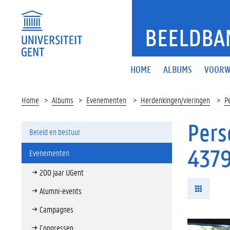
BEELDBA
HOME
ALBUMS
VOORW
Home
Albums
Evenementen
Herdenkingen/vieringen
P
Pers
Beleid en bestuur
437
Evenementen
200 jaar UGent
Alumni-events
Campagnes
Congressen