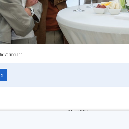
Nic Vermeulen
ad
20 juni 2014
ienummer
:
ATP25-35-2