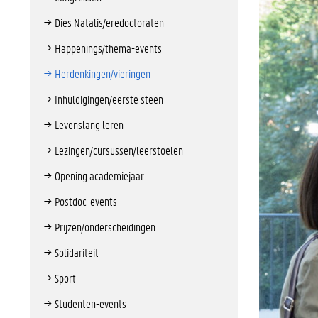
Dies Natalis/eredoctoraten
Happenings/thema-events
Herdenkingen/vieringen
Inhuldigingen/eerste steen
Levenslang leren
Lezingen/cursussen/leerstoelen
Opening academiejaar
Postdoc-events
Prijzen/onderscheidingen
Solidariteit
Sport
Studenten-events