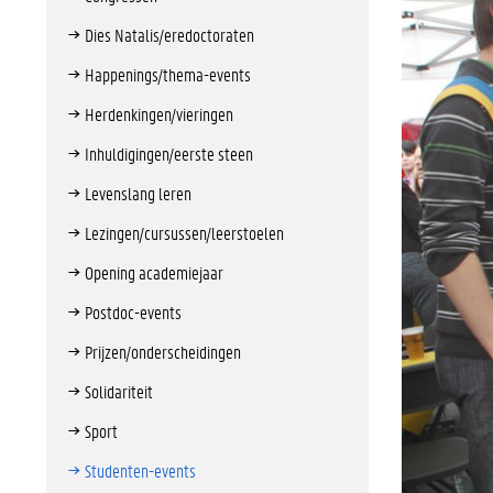
Dies Natalis/eredoctoraten
Happenings/thema-events
Herdenkingen/vieringen
Inhuldigingen/eerste steen
Levenslang leren
Lezingen/cursussen/leerstoelen
Opening academiejaar
Postdoc-events
Prijzen/onderscheidingen
Solidariteit
Sport
Studenten-events