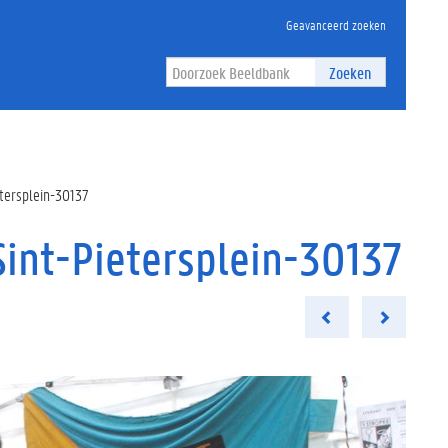
Geavanceerd zoeken
Zoeken
etersplein-30137
Sint-Pietersplein-30137