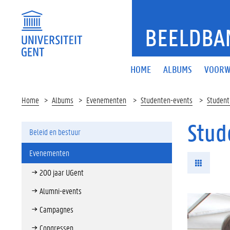
BEELDBA
HOME
ALBUMS
VOORW
Home
Albums
Evenementen
Studenten-events
Student
Stud
Beleid en bestuur
Evenementen
200 jaar UGent
Alumni-events
Campagnes
Congressen