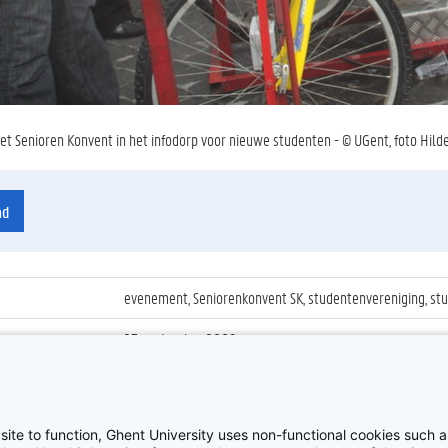
et Senioren Konvent in het infodorp voor nieuwe studenten - © UGent, foto Hilde
ad
evenement, Seniorenkonvent SK, studentenvereniging, stud
23 september 2009
ienummer
:
Z2009_30_005
Student Kick-off 2009 op het Sint-Pietersplein
site to function, Ghent University uses non-functional cookies such as