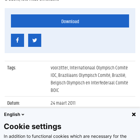
Download
Tags
:
voorzitter, Internationaal Olympisch Comité
IOC, Braziliaans Olympisch Comité, Brazilië,
Belgisch Olympisch en Interfederaal Comité
BOIC
Datum
:
24 maart 2011
English
Identificatienummer
:
Z2011_044_035
Cookie settings
Album
:
Bezoek delegatie Braziliaans Olympisch
Comité, BOIC en IOC voorzitter
In addition to functional cookies which are necessary for the