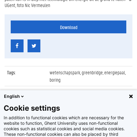
UGent, foto Nic Vermeulen
Download
Tags
:
wetenschapspark, greenbridge, energiepaal,
boring
Datum
:
2 juli 2011
English
Identificatienummer
:
Z2011_092_054
Cookie settings
Album
:
Uitbreiding van Wetenschapspark Greenbridge
In addition to functional cookies which are necessary for the
website to function, Ghent University uses non-functional
cookies such as statistical cookies and social media cookies.
These non-functional cookies can also be placed by third