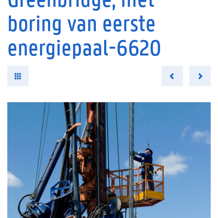
boring van eerste
energiepaal-6620