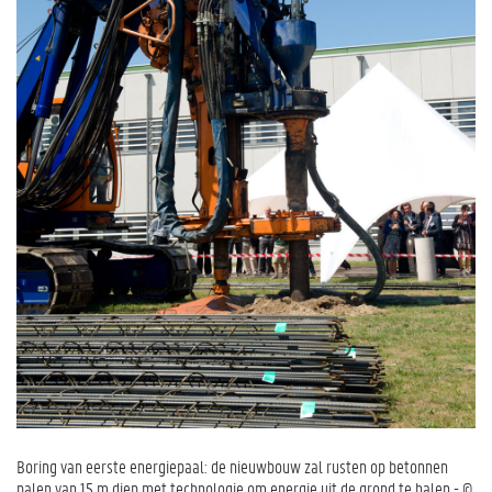
Boring van eerste energiepaal: de nieuwbouw zal rusten op betonnen
palen van 15 m diep met technologie om energie uit de grond te halen - ©