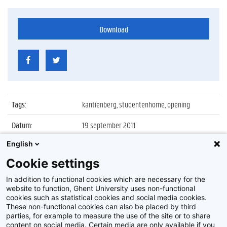
Download
Tags
:
kantienberg, studentenhome, opening
Datum
:
19 september 2011
English
Identificatienummer
:
Z2011_110_050
Cookie settings
Album
:
Opening nieuwe studentenhomes aan de
Kantienberg
In addition to functional cookies which are necessary for the
website to function, Ghent University uses non-functional
cookies such as statistical cookies and social media cookies.
These non-functional cookies can also be placed by third
parties, for example to measure the use of the site or to share
content on social media. Certain media are only available if you