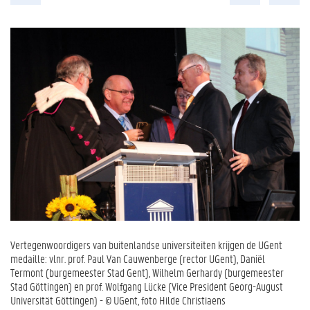
Vertegenwoordigers van buitenlandse universiteiten krijgen de UGent
medaille: vlnr. prof. Paul Van Cauwenberge (rector UGent), Daniël
Termont (burgemeester Stad Gent), Wilhelm Gerhardy (burgemeester
Stad Göttingen) en prof. Wolfgang Lücke (Vice President Georg-August
Universität Göttingen) - © UGent, foto Hilde Christiaens