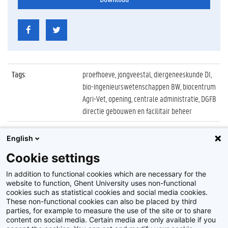
Tags
:
proefhoeve, jongveestal, diergeneeskunde DI,
bio-ingenieurswetenschappen BW, biocentrum
Agri-Vet, opening, centrale administratie, DGFB
directie gebouwen en facilitair beheer
Datum
:
22 september 2011
English
Identificatienummer
:
Z2011_112_020
Cookie settings
Album
:
Opening nieuwe jongveestal, proefhoeve Melle
In addition to functional cookies which are necessary for the
website to function, Ghent University uses non-functional
cookies such as statistical cookies and social media cookies.
These non-functional cookies can also be placed by third
parties, for example to measure the use of the site or to share
content on social media. Certain media are only available if you