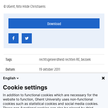
© UGent, foto Hilde Christiaens
Download
Tags
:
rechtsgeleerdheid rechten RE, bezoek
Datum
:
19 oktober 2011
English
Identificatienummer
:
Z2011_144_022
Cookie settings
Album
:
Nederlandse ambassadeur bezoekt faculteit
Rechtsgeleerdheid
In addition to functional cookies which are necessary for the
website to function, Ghent University uses non-functional
cookies such as statistical cookies and social media cookies.
These non-functional cookies can also be placed by third