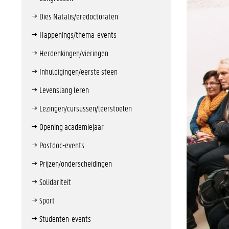
Dies Natalis/eredoctoraten
Happenings/thema-events
Herdenkingen/vieringen
Inhuldigingen/eerste steen
Levenslang leren
Lezingen/cursussen/leerstoelen
Opening academiejaar
Postdoc-events
Prijzen/onderscheidingen
Solidariteit
Sport
Studenten-events