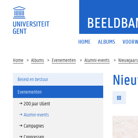
BEELDBA
HOME
ALBUMS
VOORW
Home
Albums
Evenementen
Alumni-events
Nieuwjaars
Nieu
Beleid en bestuur
Evenementen
200 jaar UGent
Alumni-events
Campagnes
Congressen