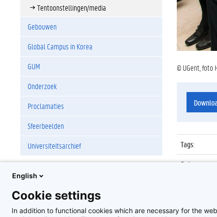
Tentoonstellingen/media
Gebouwen
Global Campus in Korea
GUM
© UGent, foto 
Onderzoek
Downlo
Proclamaties
Sfeerbeelden
Tags
:
Universiteitsarchief
Datum
:
English
Identificat
Cookie settings
Album
:
In addition to functional cookies which are necessary for the web