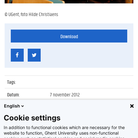
© UGent, foto Hilde Christiaens
Download
Tags
:
Datum
:
7 november 2012
English
Identificatienummer
:
Z2012_170_010
Cookie settings
Album
:
Einde renovatiewerken HILO-gebouw en
eerstesteenlegging Sportonderzoekscentrum
In addition to functional cookies which are necessary for the
website to function, Ghent University uses non-functional