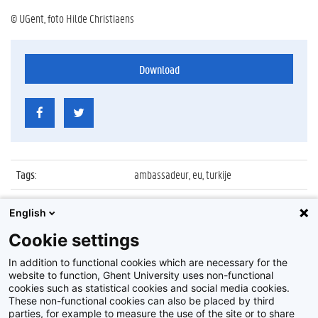
© UGent, foto Hilde Christiaens
Download
Tags
:
ambassadeur, eu, turkije
Datum
:
17 december 2012
English
Identificatienummer
:
Z2012_200_017
Cookie settings
Album
:
Bezoek Turkse ambassadeur bij EU
In addition to functional cookies which are necessary for the
website to function, Ghent University uses non-functional
cookies such as statistical cookies and social media cookies.
These non-functional cookies can also be placed by third
parties, for example to measure the use of the site or to share