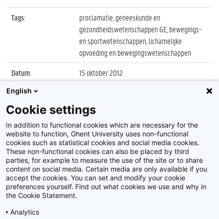
Tags
:
proclamatie, geneeskunde en
gezondheidswetenschappen GE, bewegings-
en sportwetenschappen, lichamelijke
opvoeding en bewegingswetenschappen
Datum
:
15 oktober 2012
English
Identificatienummer
:
Z2012_213_007
Cookie settings
Album
:
Proclamatie 2011/2012 Lichamelijke Opvoeding
en Bewegingswetenschappen
In addition to functional cookies which are necessary for the
website to function, Ghent University uses non-functional
cookies such as statistical cookies and social media cookies.
These non-functional cookies can also be placed by third
parties, for example to measure the use of the site or to share
content on social media. Certain media are only available if you
accept the cookies. You can set and modify your cookie
preferences yourself. Find out what cookies we use and why in
Disclaimer
the Cookie Statement.
Cookie-instellingen
Analytics
Privacy policy