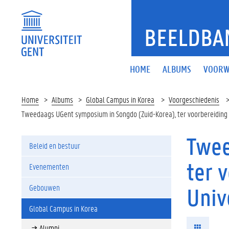
BEELDBA
HOME
ALBUMS
VOORW
Home
Albums
Global Campus in Korea
Voorgeschiedenis
Tweedaags UGent symposium in Songdo (Zuid-Korea), ter voorbereiding v
Twee
Beleid en bestuur
ter 
Evenementen
Gebouwen
Univ
Global Campus in Korea
Alumni