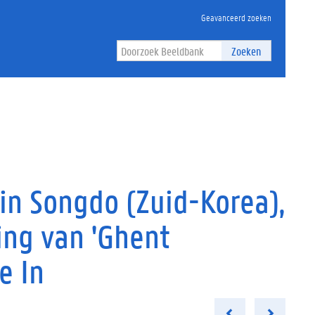
Geavanceerd zoeken
Zoeken
n Songdo (Zuid-Korea),
ing van 'Ghent
e In