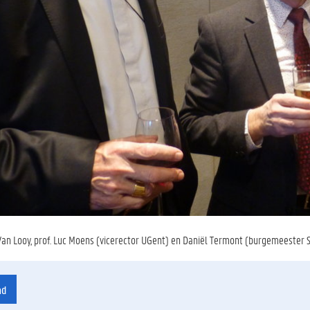
 Van Looy, prof. Luc Moens (vicerector UGent) en Daniël Termont (burgemeester S
ad