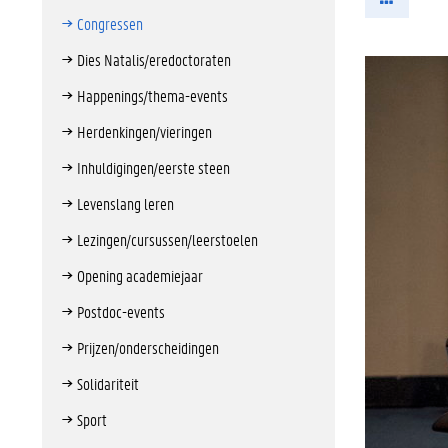
Congressen
Dies Natalis/eredoctoraten
Happenings/thema-events
Herdenkingen/vieringen
Inhuldigingen/eerste steen
Levenslang leren
Lezingen/cursussen/leerstoelen
Opening academiejaar
Postdoc-events
Prijzen/onderscheidingen
Solidariteit
Sport