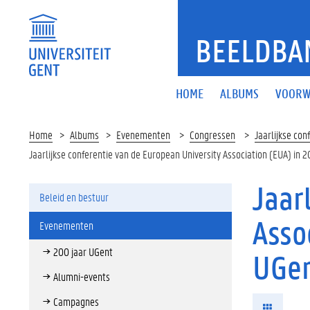
BEELDBA
HOME
ALBUMS
VOORW
Home
Albums
Evenementen
Congressen
Jaarlijkse co
Jaarlijkse conferentie van de European University Association (EUA) in
Jaar
Beleid en bestuur
Asso
Evenementen
200 jaar UGent
UGen
Alumni-events
Campagnes