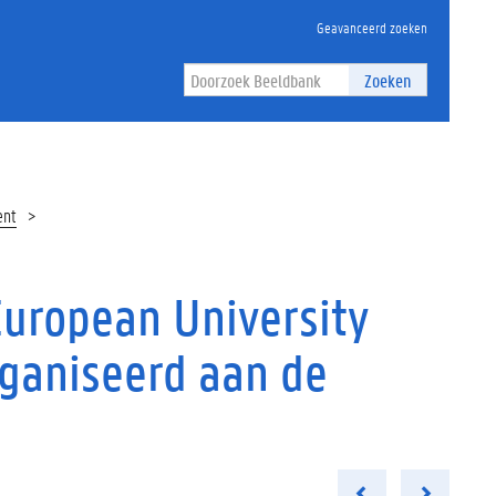
Geavanceerd zoeken
Zoeken
ent
European University
rganiseerd aan de