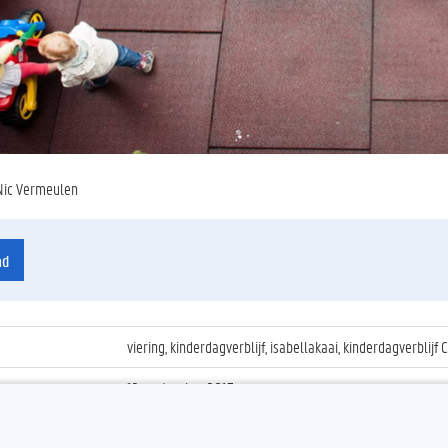
Nic Vermeulen
ad
viering, kinderdagverblijf, isabellakaai, kinderdagverblij
12 september 2013
ienummer
:
Z2013_146_034