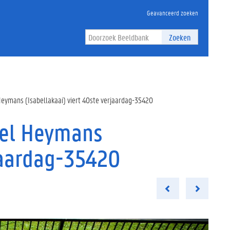
Geavanceerd zoeken
Zoeken
Heymans (Isabellakaai) viert 40ste verjaardag-35420
eel Heymans
rjaardag-35420