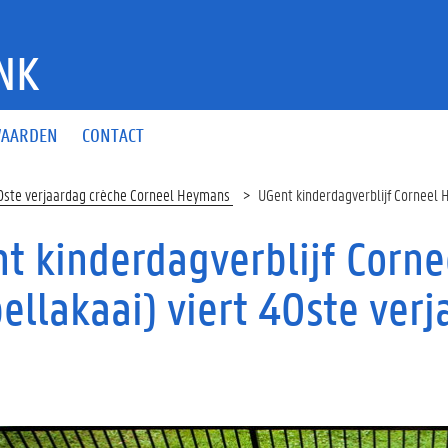
NK
AARDEN
CONTACT
0ste verjaardag crèche Corneel Heymans
UGent kinderdagverblijf Corneel 
t kinderdagverblijf Corn
bellakaai) viert 40ste ve