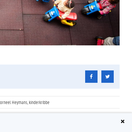
f Corneel Heymans, kinderkribbe