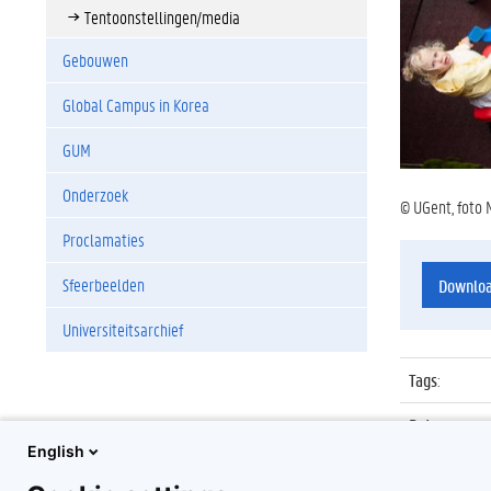
Tentoonstellingen/media
Gebouwen
Global Campus in Korea
GUM
Onderzoek
© UGent, foto 
Proclamaties
Sfeerbeelden
Downlo
Universiteitsarchief
Tags
:
Datum
:
English
Identificat