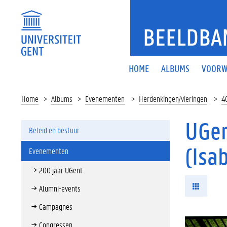
BEELDBA
HOME
ALBUMS
VOORW
Home
Albums
Evenementen
Herdenkingen/vieringen
4
UGen
Beleid en bestuur
(Isa
Evenementen
200 jaar UGent
Alumni-events
Campagnes
Congressen