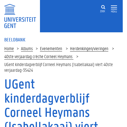
ZOEK
MENU
BEELDBANK
Home
Albums
Evenementen
Herdenkingen/vieringen
40ste verjaardag crèche Corneel Heymans
UGent kinderdagverblijf Corneel Heymans (Isabellakaai) viert 40ste
verjaardag-35424
UGent
kinderdagverblijf
Corneel Heymans
(Isabellakaai) viert