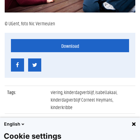
© UGent, foto Nic Vermeulen
Download
Tags
:
viering, kinderdagverblijf, isabellakaai,
kinderdagverblijf Corneel Heymans,
kinderkribbe
Datum
:
12 september 2013
English
Identificatienummer
:
Z2013_146_039
Cookie settings