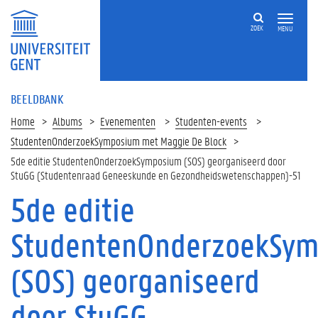
ZOEK
MENU
BEELDBANK
Home
Albums
Evenementen
Studenten-events
StudentenOnderzoekSymposium met Maggie De Block
5de editie StudentenOnderzoekSymposium (SOS) georganiseerd door
StuGG (Studentenraad Geneeskunde en Gezondheidswetenschappen)-51
5de editie
StudentenOnderzoekSy
(SOS) georganiseerd
door StuGG