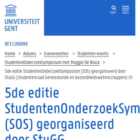
ZOEK
MENU
BEELDBANK
Home
Albums
Evenementen
Studenten-events
StudentenOnderzoekSymposium met Maggie De Block
5de editie StudentenOnderzoekSymposium (SOS) georganiseerd door
StuGG (Studentenraad Geneeskunde en Gezondheidswetenschappen)-51
5de editie
StudentenOnderzoekSy
(SOS) georganiseerd
door StuGG