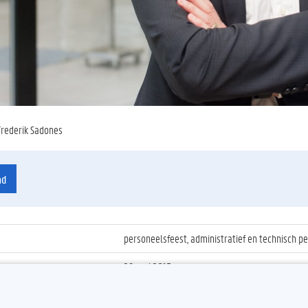
Frederik Sadones
ad
personeelsfeest, administratief en technisch pe
29 mei 2015
ienummer
:
Z2015_068_028