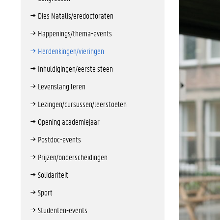
Dies Natalis/eredoctoraten
Happenings/thema-events
Herdenkingen/vieringen
Inhuldigingen/eerste steen
Levenslang leren
Lezingen/cursussen/leerstoelen
Opening academiejaar
Postdoc-events
Prijzen/onderscheidingen
Solidariteit
Sport
Studenten-events