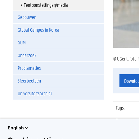
Tentoonstellingen/media
Gebouwen
Global Campus in Korea
GUM
Onderzoek
© UGent, foto 
Proclamaties
Sfeerbeelden
Downlo
Universiteitsarchief
Tags
:
Datum
:
English
Identificat