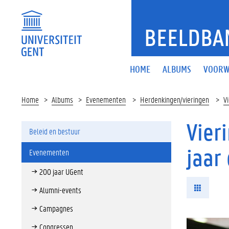
BEELDBA
HOME
ALBUMS
VOORW
Home
Albums
Evenementen
Herdenkingen/vieringen
V
Vier
Beleid en bestuur
jaar
Evenementen
200 jaar UGent
Alumni-events
Campagnes
Congressen