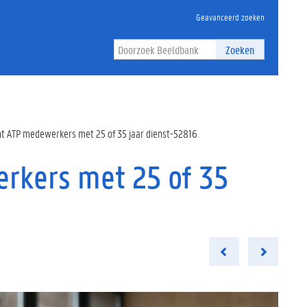
Geavanceerd zoeken
Zoeken
nt ATP medewerkers met 25 of 35 jaar dienst-52816
rkers met 25 of 35