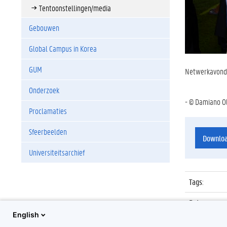
Tentoonstellingen/media
Gebouwen
Global Campus in Korea
GUM
Netwerkavond 
Onderzoek
- © Damiano Old
Proclamaties
Sfeerbeelden
Downlo
Universiteitsarchief
Tags
:
Datum
:
English
Identificat