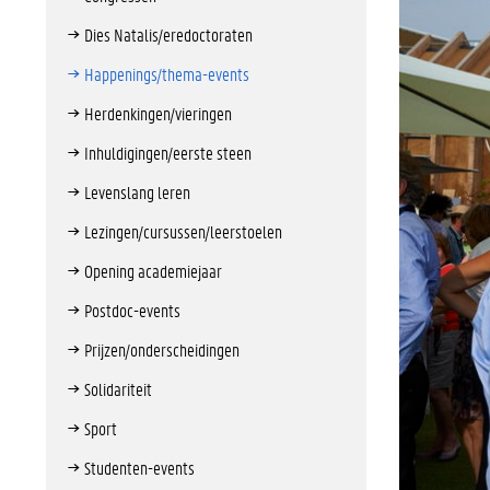
Dies Natalis/eredoctoraten
Happenings/thema-events
Herdenkingen/vieringen
Inhuldigingen/eerste steen
Levenslang leren
Lezingen/cursussen/leerstoelen
Opening academiejaar
Postdoc-events
Prijzen/onderscheidingen
Solidariteit
Sport
Studenten-events