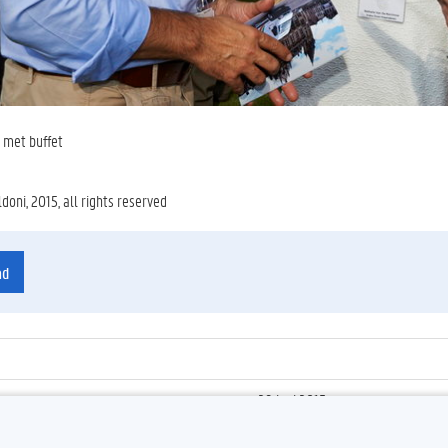
met buffet
oni, 2015, all rights reserved
ad
29 juni 2015
ienummer
:
Z2015_084_016