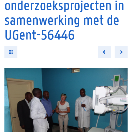
onderzoeksprojecten in
samenwerking met de
UGent-56446