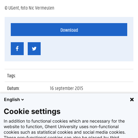
© UGent, foto Nic Vermeulen
Download
Tags
:
Datum
:
16 september 2015
English
Identificatienummer
:
Z2015_119_033
Cookie settings
Album
:
Bezoek Prinses Astrid aan VIB en UGent MS-
onderzoeksprojecten
In addition to functional cookies which are necessary for the
website to function, Ghent University uses non-functional
cookies such as statistical cookies and social media cookies.
These non-functional cookies can also be placed by third