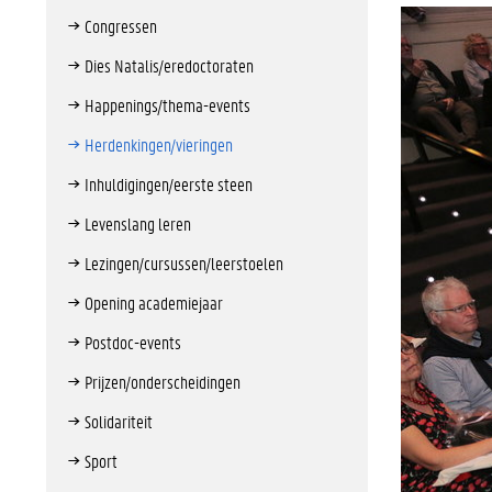
Congressen
Dies Natalis/eredoctoraten
Happenings/thema-events
Herdenkingen/vieringen
Inhuldigingen/eerste steen
Levenslang leren
Lezingen/cursussen/leerstoelen
Opening academiejaar
Postdoc-events
Prijzen/onderscheidingen
Solidariteit
Sport