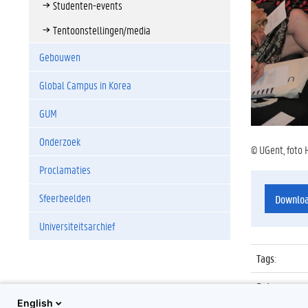
Studenten-events
Tentoonstellingen/media
Gebouwen
Global Campus in Korea
GUM
Onderzoek
© UGent, foto 
Proclamaties
Sfeerbeelden
Downlo
Universiteitsarchief
Tags
:
Datum
:
English