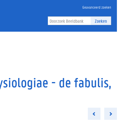
Geavanceerd zoeken
Zoeken
siologiae - de fabulis,