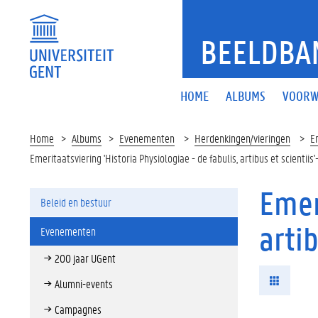
BEELDBA
HOME
ALBUMS
VOORW
Home
Albums
Evenementen
Herdenkingen/vieringen
Em
Emeritaatsviering 'Historia Physiologiae - de fabulis, artibus et scientii
Emer
Beleid en bestuur
arti
Evenementen
200 jaar UGent
Alumni-events
Campagnes