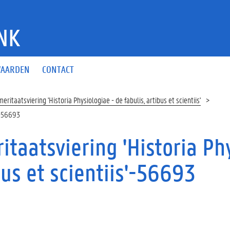
NK
AARDEN
CONTACT
eritaatsviering 'Historia Physiologiae - de fabulis, artibus et scientiis'
s'-56693
itaatsviering 'Historia Phy
bus et scientiis'-56693