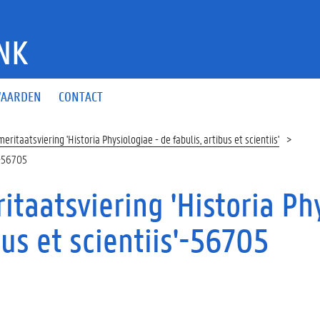
NK
AARDEN
CONTACT
eritaatsviering 'Historia Physiologiae - de fabulis, artibus et scientiis'
s'-56705
itaatsviering 'Historia Phy
bus et scientiis'-56705