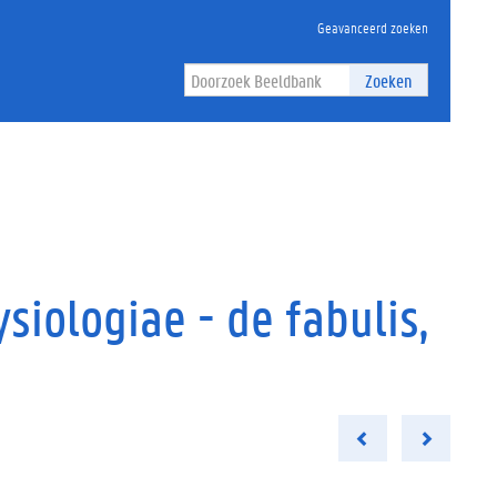
Geavanceerd zoeken
Zoeken
siologiae - de fabulis,