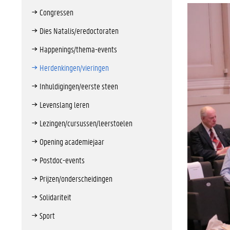
Congressen
Dies Natalis/eredoctoraten
Happenings/thema-events
Herdenkingen/vieringen
Inhuldigingen/eerste steen
Levenslang leren
Lezingen/cursussen/leerstoelen
Opening academiejaar
Postdoc-events
Prijzen/onderscheidingen
Solidariteit
Sport