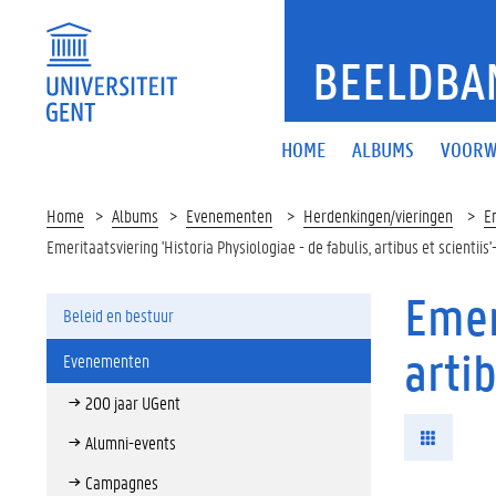
BEELDBA
HOME
ALBUMS
VOORW
Home
Albums
Evenementen
Herdenkingen/vieringen
Em
Emeritaatsviering 'Historia Physiologiae - de fabulis, artibus et scientii
Emer
Beleid en bestuur
arti
Evenementen
200 jaar UGent
Alumni-events
Campagnes