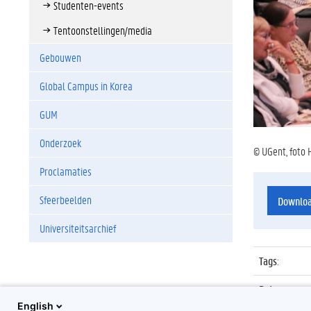
Studenten-events
Tentoonstellingen/media
Gebouwen
Global Campus in Korea
GUM
Onderzoek
© UGent, foto 
Proclamaties
Sfeerbeelden
Downlo
Universiteitsarchief
Tags
:
Datum
:
English