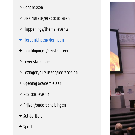
Congressen
Dies Natalis/eredoctoraten
Happenings/thema-events
Herdenkingen/vieringen
Inhuldigingen/eerste steen
Levenslang leren
Lezingen/cursussen/leerstoelen
Opening academiejaar
Postdoc-events
Prijzen/onderscheidingen
Solidariteit
Sport