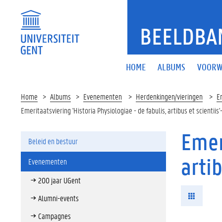
BEELDBA
HOME
ALBUMS
VOORW
Home
Albums
Evenementen
Herdenkingen/vieringen
Em
Emeritaatsviering 'Historia Physiologiae - de fabulis, artibus et scientii
Emer
Beleid en bestuur
arti
Evenementen
200 jaar UGent
Alumni-events
Campagnes