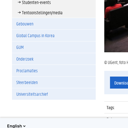
Studenten-events
Tentoonstellingen/media
Gebouwen
Global Campus in Korea
GUM
Onderzoek
© UGent, foto 
Proclamaties
Sfeerbeelden
Downlo
Universiteitsarchief
Tags
:
Datum
:
English