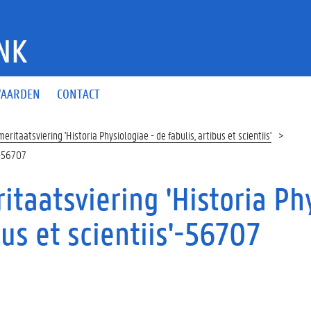
NK
AARDEN
CONTACT
eritaatsviering 'Historia Physiologiae - de fabulis, artibus et scientiis'
s'-56707
itaatsviering 'Historia Phy
bus et scientiis'-56707