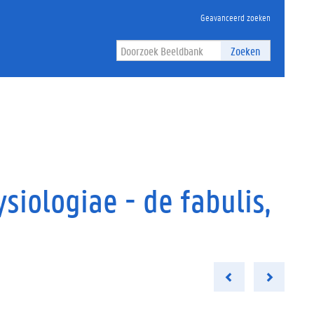
Geavanceerd zoeken
Zoeken
siologiae - de fabulis,