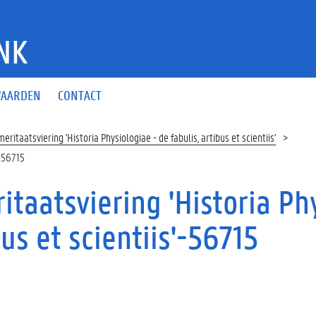
NK
AARDEN
CONTACT
eritaatsviering 'Historia Physiologiae - de fabulis, artibus et scientiis'
'-56715
itaatsviering 'Historia Phy
us et scientiis'-56715