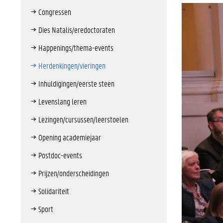
Congressen
Dies Natalis/eredoctoraten
Happenings/thema-events
Herdenkingen/vieringen
Inhuldigingen/eerste steen
Levenslang leren
Lezingen/cursussen/leerstoelen
Opening academiejaar
Postdoc-events
Prijzen/onderscheidingen
Solidariteit
Sport