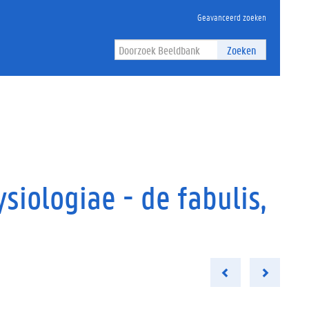
Geavanceerd zoeken
Zoeken
siologiae - de fabulis,