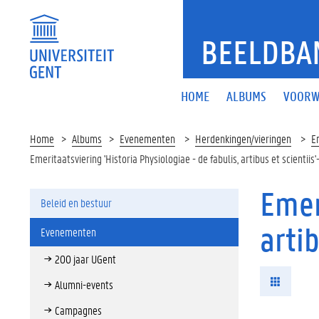
BEELDBA
HOME
ALBUMS
VOORW
Home
Albums
Evenementen
Herdenkingen/vieringen
Em
Emeritaatsviering 'Historia Physiologiae - de fabulis, artibus et scientiis
Emer
Beleid en bestuur
artib
Evenementen
200 jaar UGent
Alumni-events
Campagnes