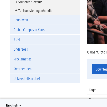
Studenten-events
Tentoonstellingen/media
Gebouwen
Global Campus in Korea
GUM
Onderzoek
© UGent, foto 
Proclamaties
Sfeerbeelden
Downlo
Universiteitsarchief
Tags
:
Datum
:
English