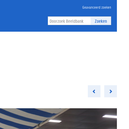
Geavanceerd zoeken
Zoeken