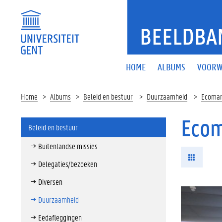
BEELDBA
HOME
ALBUMS
VOORW
Home
Albums
Beleid en bestuur
Duurzaamheid
Ecomar
Ecom
Beleid en bestuur
Buitenlandse missies
Delegaties/bezoeken
Diversen
Duurzaamheid
Eedafleggingen