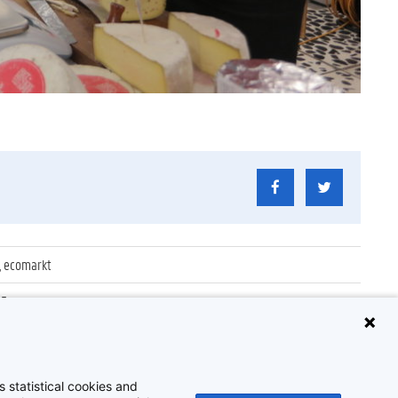
, ecomarkt
15
5
5
 statistical cookies and