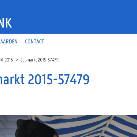
NK
AARDEN
CONTACT
kt 2015
Ecomarkt 2015-57479
arkt 2015-57479