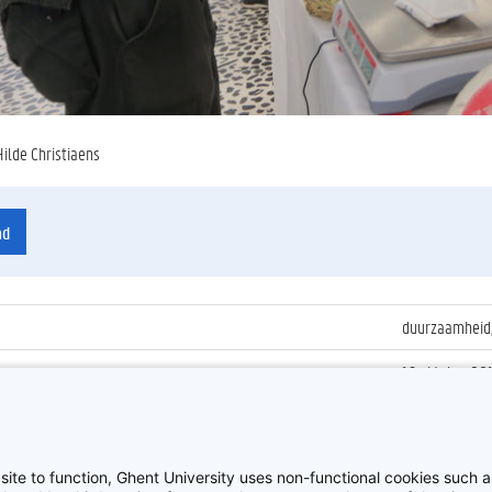
Hilde Christiaens
ad
duurzaamheid
16 oktober 20
ienummer
:
Z2015_152_02
Ecomarkt 201
site to function, Ghent University uses non-functional cookies such as