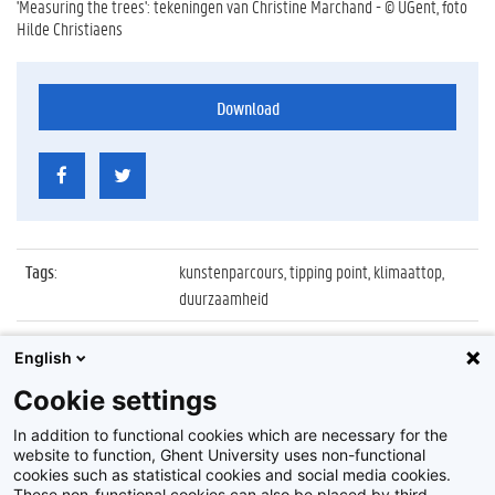
'Measuring the trees': tekeningen van Christine Marchand - © UGent, foto
Hilde Christiaens
Download
Tags
:
kunstenparcours, tipping point, klimaattop,
duurzaamheid
Datum
:
23 november 2015
English
Identificatienummer
:
Z2015_193_032
Cookie settings
Album
:
Kunstenparcours 'Tipping Point'
In addition to functional cookies which are necessary for the
website to function, Ghent University uses non-functional
cookies such as statistical cookies and social media cookies.
These non-functional cookies can also be placed by third