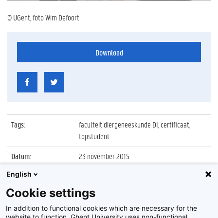
© UGent, foto Wim Defoort
Download
Tags
:
faculteit diergeneeskunde DI, certificaat,
topstudent
Datum
:
23 november 2015
English
Identificatienummer
:
Z2015_195_008
Cookie settings
Album
:
Uitreiking certificaten topstudenten
Diergeneeskunde
In addition to functional cookies which are necessary for the
website to function, Ghent University uses non-functional