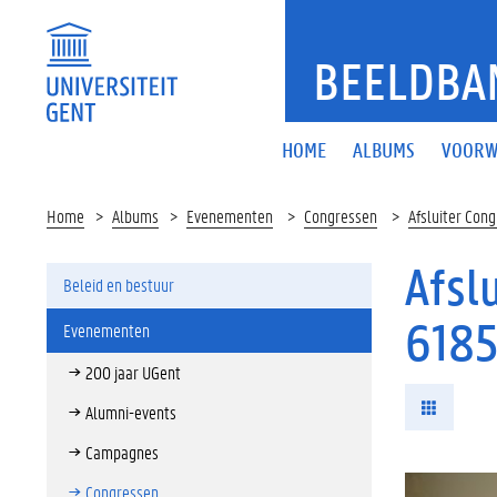
BEELDBA
HOME
ALBUMS
VOORW
Home
Albums
Evenementen
Congressen
Afsluiter Cong
Afsl
Beleid en bestuur
6185
Evenementen
200 jaar UGent
Alumni-events
Campagnes
Congressen