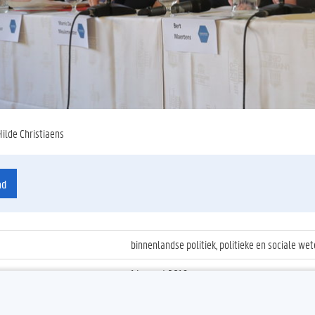
Hilde Christiaens
ad
binnenlandse politiek, politieke en sociale w
14 maart 2016
ienummer
:
Z2016_043_005