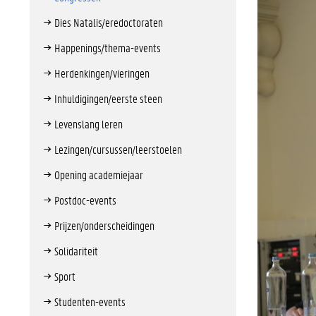
Dies Natalis/eredoctoraten
Happenings/thema-events
Herdenkingen/vieringen
Inhuldigingen/eerste steen
Levenslang leren
Lezingen/cursussen/leerstoelen
Opening academiejaar
Postdoc-events
Prijzen/onderscheidingen
Solidariteit
Sport
Studenten-events