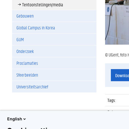
Tentoonstellingen/media
Gebouwen
Global Campus in Korea
GUM
Onderzoek
© UGent, foto 
Proclamaties
Sfeerbeelden
Downlo
Universiteitsarchief
Tags
:
Datum
:
English
Identificat