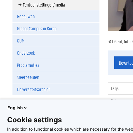
Tentoonstellingen/media
Gebouwen
Global Campus in Korea
GUM
© UGent, foto 
Onderzoek
Downlo
Proclamaties
Sfeerbeelden
Tags
:
Universiteitsarchief
Datum
:
English
Identificat
Cookie settings
Album
:
In addition to functional cookies which are necessary for the web