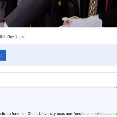
Hilde Christiaens
ad
1
ienummer
:
Z
D
site to function, Ghent University uses non-functional cookies such as