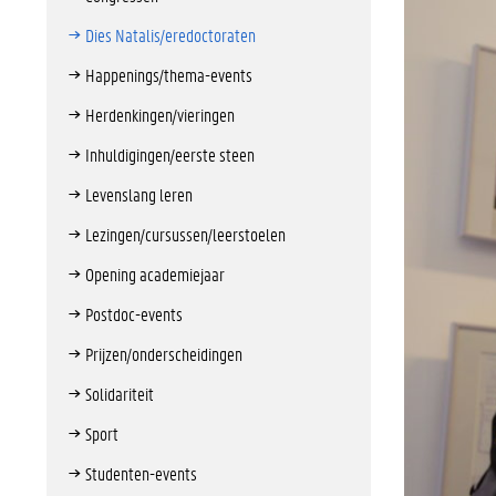
Dies Natalis/eredoctoraten
Happenings/thema-events
Herdenkingen/vieringen
Inhuldigingen/eerste steen
Levenslang leren
Lezingen/cursussen/leerstoelen
Opening academiejaar
Postdoc-events
Prijzen/onderscheidingen
Solidariteit
Sport
Studenten-events