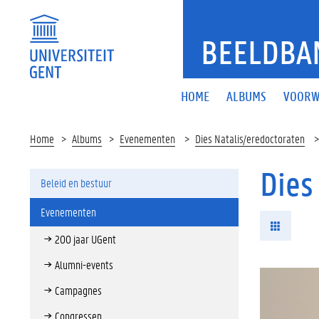
BEELDBA
HOME
ALBUMS
VOORW
Home
Albums
Evenementen
Dies Natalis/eredoctoraten
Dies
Beleid en bestuur
Evenementen
200 jaar UGent
Alumni-events
Campagnes
Congressen