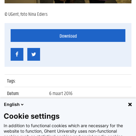
© UGent, foto Nina Ediers
Download
Tags
:
Datum
:
6 maart 2016
English
Identificatienummer
:
Z2016_050_005
Cookie settings
Album
:
Kinderuniversiteit 'De media inspecteurs, een
kritische blik op media en communicatie'
In addition to functional cookies which are necessary for the
website to function, Ghent University uses non-functional