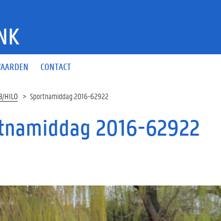
NK
AARDEN
CONTACT
B/HILO
Sportnamiddag 2016-62922
tnamiddag 2016-62922