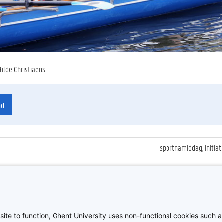
Hilde Christiaens
ad
sportnamiddag, initiat
7 april 2016
ienummer
:
Z2016_067_030
Sportnamiddag, GUSB
site to function, Ghent University uses non-functional cookies such as