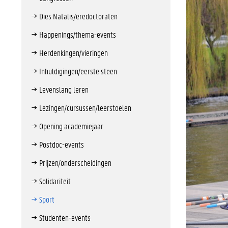
Dies Natalis/eredoctoraten
Happenings/thema-events
Herdenkingen/vieringen
Inhuldigingen/eerste steen
Levenslang leren
Lezingen/cursussen/leerstoelen
Opening academiejaar
Postdoc-events
Prijzen/onderscheidingen
Solidariteit
Sport
Studenten-events