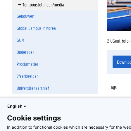
Tentoonstellingen/media
Gebouwen
Global Campus in Korea
GUM
© UGent, foto 
Onderzoek
Downlo
Proclamaties
Sfeerbeelden
Tags
:
Universiteitsarchief
Datum
:
English
Identificat
Cookie settings
Album
:
In addition to functional cookies which are necessary for the web