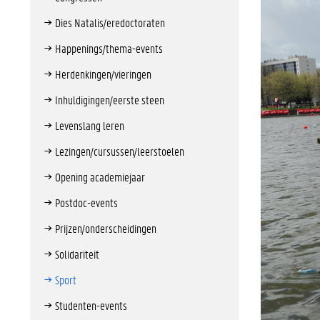
Dies Natalis/eredoctoraten
Happenings/thema-events
Herdenkingen/vieringen
Inhuldigingen/eerste steen
Levenslang leren
Lezingen/cursussen/leerstoelen
Opening academiejaar
Postdoc-events
Prijzen/onderscheidingen
Solidariteit
Sport
Studenten-events