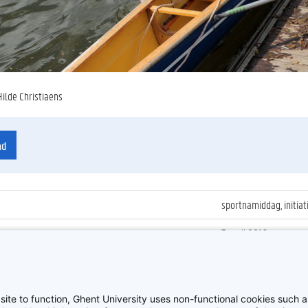
Hilde Christiaens
ad
sportnamiddag, initiat
7 april 2016
ienummer
:
Z2016_067_039
Sportnamiddag, GUSB
site to function, Ghent University uses non-functional cookies such as