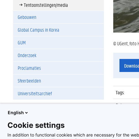
Tentoonstellingen/media
Gebouwen
Global Campus in Korea
GUM
© UGent, foto 
Onderzoek
Downlo
Proclamaties
Sfeerbeelden
Tags
:
Universiteitsarchief
Datum
:
English
Identificat
Cookie settings
Album
:
In addition to functional cookies which are necessary for the web