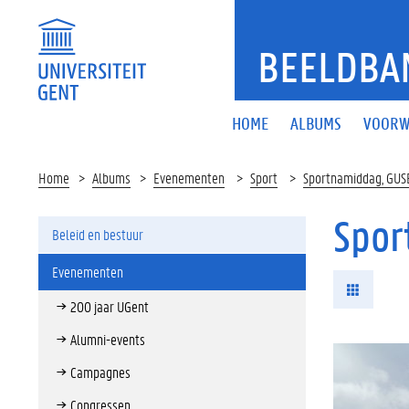
BEELDBA
HOME
ALBUMS
VOORW
Home
Albums
Evenementen
Sport
Sportnamiddag, GUS
Spor
Beleid en bestuur
Evenementen
200 jaar UGent
Alumni-events
Campagnes
Congressen