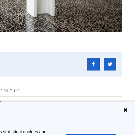
tsforum, ufo
6
_160
itsforum
 statistical cookies and