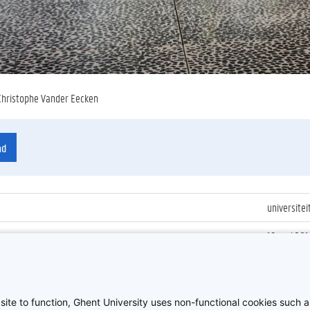
Christophe Vander Eecken
ad
universitei
19 mei 201
ienummer
:
Z2016_132
Universite
site to function, Ghent University uses non-functional cookies such as