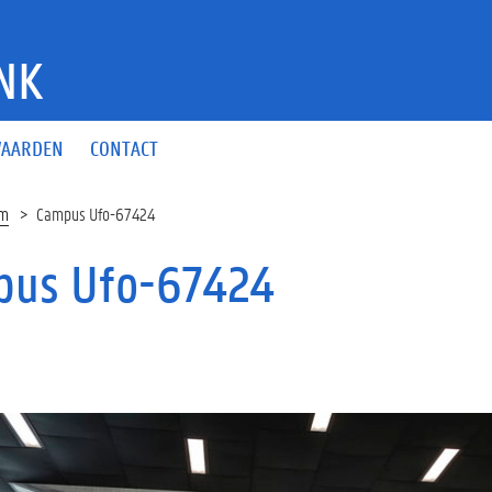
NK
AARDEN
CONTACT
um
Campus Ufo-67424
us Ufo-67424