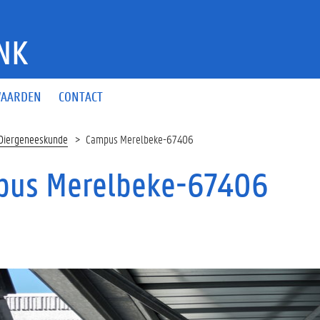
NK
AARDEN
CONTACT
 Diergeneeskunde
Campus Merelbeke-67406
us Merelbeke-67406