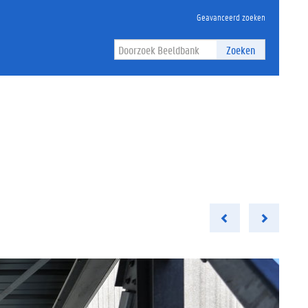
Geavanceerd zoeken
Zoeken