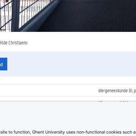
Hilde Christiaens
ad
diergeneeskunde DI, p
23 augustus 2016
ienummer
:
Z2016_147_042
Faculteit Diergenees
site to function, Ghent University uses non-functional cookies such as