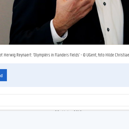
f. Herwig Reynaert: 'Olympiërs in Flanders Fields' - © UGent, foto Hilde Christia
ad
20 oktober 2016
ienummer
:
Z2016_208_035