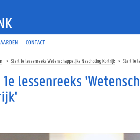
NK
AARDEN
CONTACT
en
Start 1e lessenreeks Wetenschappelijke Nascholing Kortrijk
Start 1e 
t 1e lessenreeks 'Wetensc
ijk'