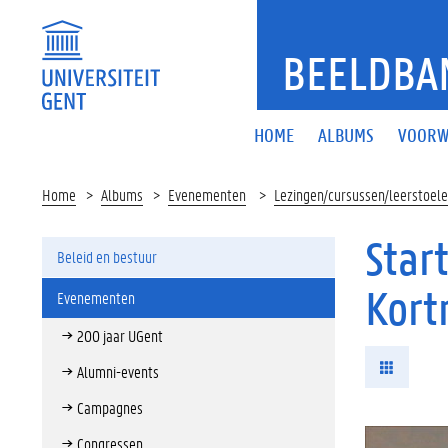
BEELDBA
HOME
ALBUMS
VOORW
Home
Albums
Evenementen
Lezingen/cursussen/leerstoel
Star
Beleid en bestuur
Kortr
Evenementen
200 jaar UGent
Alumni-events
Campagnes
Congressen