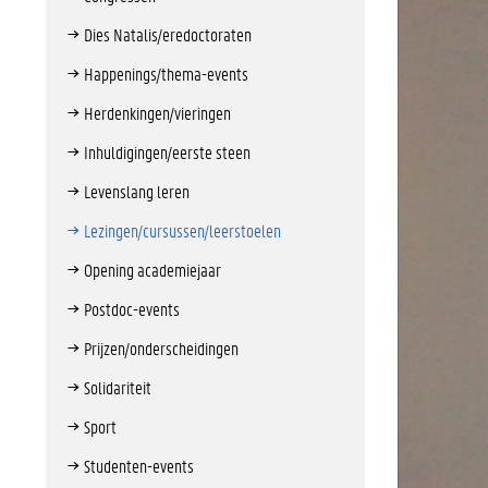
Dies Natalis/eredoctoraten
Happenings/thema-events
Herdenkingen/vieringen
Inhuldigingen/eerste steen
Levenslang leren
Lezingen/cursussen/leerstoelen
Opening academiejaar
Postdoc-events
Prijzen/onderscheidingen
Solidariteit
Sport
Studenten-events