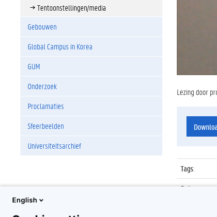
Tentoonstellingen/media
Gebouwen
Global Campus in Korea
GUM
Onderzoek
Lezing door pro
Proclamaties
Sfeerbeelden
Downlo
Universiteitsarchief
Tags
:
Datum
:
English
Identificat