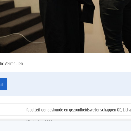
Nic Vermeulen
ad
faculteit geneeskunde en gezondheidswetenschappen GE, Lic
17 oktober 2016