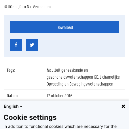
© UGent, foto Nic Vermeulen
Download
Tags
:
faculteit geneeskunde en
gezondheidswetenschappen GE, Lichamelijke
Opvoeding en Bewegingswetenschappen
Datum
:
17 oktober 2016
English
Identificatienummer
:
Z2016_212_037
Cookie settings
Album
:
Proclamatie 2015/2016 Lichamelijke
Opvoeding en Bewegingswetenschappen
In addition to functional cookies which are necessary for the