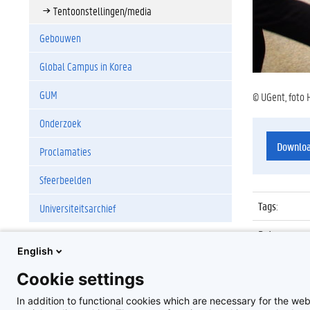
Tentoonstellingen/media
Gebouwen
Global Campus in Korea
GUM
© UGent, foto 
Onderzoek
Downlo
Proclamaties
Sfeerbeelden
Tags
:
Universiteitsarchief
Datum
:
English
Identificat
Cookie settings
Album
:
In addition to functional cookies which are necessary for the web