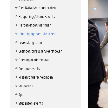
Dies Natalis/eredoctoraten
Happenings/thema-events
Herdenkingen/vieringen
Inhuldigingen/eerste steen
Levenslang leren
Lezingen/cursussen/leerstoelen
Opening academiejaar
Postdoc-events
Prijzen/onderscheidingen
Solidariteit
Sport
Studenten-events