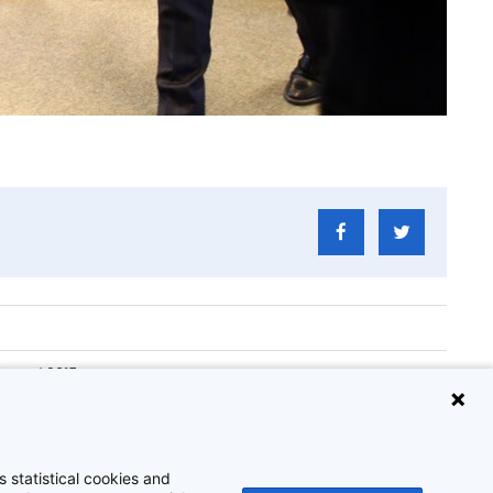
0 maart 2017
2017_035_015
pening De Krook
 statistical cookies and