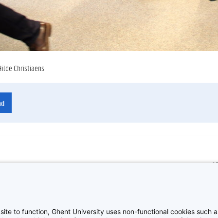
Hilde Christiaens
ad
1
ienummer
:
Z
O
site to function, Ghent University uses non-functional cookies such as