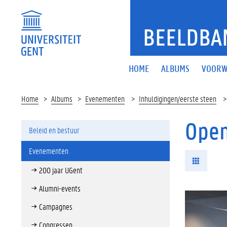
BEELDBA
HOME
ALBUMS
VOORW
Home
Albums
Evenementen
Inhuldigingen/eerste steen
Open
Beleid en bestuur
Evenementen
200 jaar UGent
Alumni-events
Campagnes
Congressen