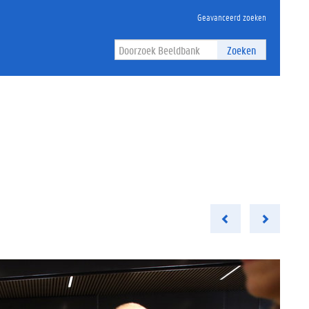
Geavanceerd zoeken
Zoeken