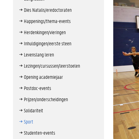
Dies Natalis/eredoctoraten
Happenings/thema-events
Herdenkingen/vieringen
Inhuldigingen/eerste steen
Levenslang leren
Lezingen/cursussen/leerstoelen
Opening academiejaar
Postdoc-events
Prijzen/onderscheidingen
Solidariteit
Sport
Studenten-events