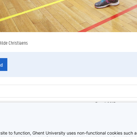
Hilde Christiaens
ad
7 april 2017
ienummer
:
Z2017_062_042
Sportnamiddag 2017, G
site to function, Ghent University uses non-functional cookies such as