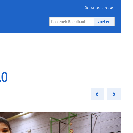
Geavanceerd zoeken
Zoeken
LO