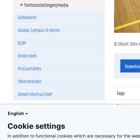
Tentoonstellingen/media
Gebouwen
Global Campus in Korea
GUM
© UGent, foto 
Onderzoek
Downlo
Proclamaties
Sfeerbeelden
Tags
:
Universiteitsarchief
Datum
:
English
Identificat
Cookie settings
Album
:
In addition to functional cookies which are necessary for the web