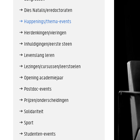
Dies Natalis/eredoctoraten
Happenings/thema-events
Herdenkingen/vieringen
Inhuldigingen/eerste steen
Levenslang leren
Lezingen/cursussen/leerstoelen
Opening academiejaar
Postdoc-events
Prijzen/onderscheidingen
Solidariteit
Sport
Studenten-events