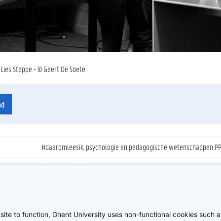
Lies Steppe - © Geert De Soete
ad
#daaromleesik, psychologie en pedagogische wetenschappen PP,
9 december 2017
ienummer
:
Z2017_259_028
Daaromleesik 2017
site to function, Ghent University uses non-functional cookies such as