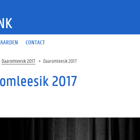
NK
AARDEN
CONTACT
Daaromleesik 2017
Daaromleesik 2017
omleesik 2017