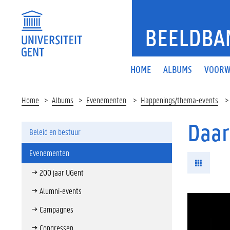
BEELDBA
HOME
ALBUMS
VOORW
Home
Albums
Evenementen
Happenings/thema-events
Daar
Beleid en bestuur
Evenementen
200 jaar UGent
Alumni-events
Campagnes
Congressen