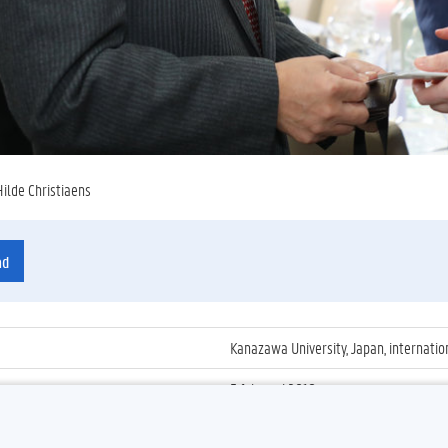
Hilde Christiaens
ad
Kanazawa University, Japan, internatio
5 februari 2018
ienummer
:
Z2018_013_004