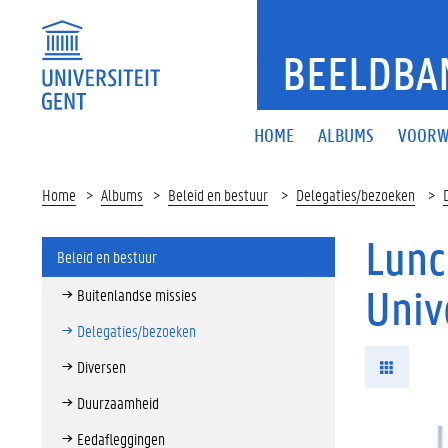
BEELDBA
HOME
ALBUMS
VOORW
Home
Albums
Beleid en bestuur
Delegaties/bezoeken
Lunc
Beleid en bestuur
Univ
Buitenlandse missies
Delegaties/bezoeken
Diversen
Duurzaamheid
Eedafleggingen