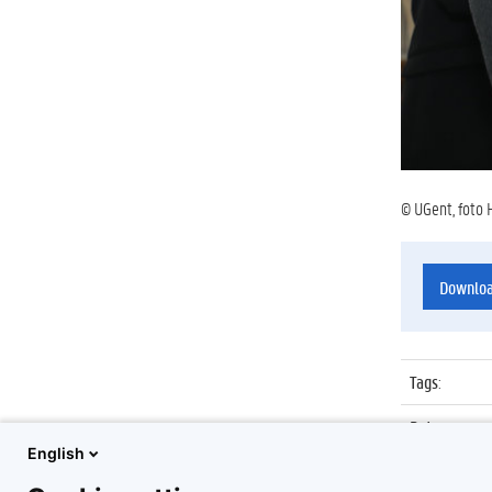
© UGent, foto 
Downlo
Tags
:
Datum
:
English
Identificat