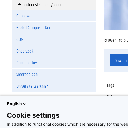
Tentoonstellingen/media
Gebouwen
Global Campus in Korea
GUM
© UGent, foto
Onderzoek
Downlo
Proclamaties
Sfeerbeelden
Tags
:
Universiteitsarchief
Datum
:
English
Identificat
Cookie settings
Album
:
In addition to functional cookies which are necessary for the web