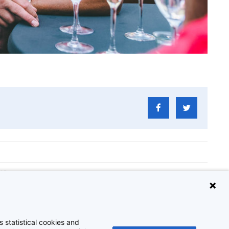
018
78_048
sfeest 2018
 statistical cookies and