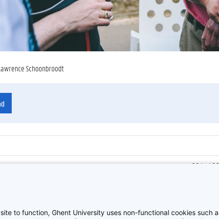
 Lawrence Schoonbroodt
ad
29 juni 2
ienummer
:
Z2018_0
Personeel
site to function, Ghent University uses non-functional cookies such as