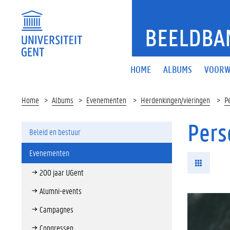
BEELDBA
HOME
ALBUMS
VOORW
Home
Albums
Evenementen
Herdenkingen/vieringen
P
Pers
Beleid en bestuur
Evenementen
200 jaar UGent
Alumni-events
Campagnes
Congressen