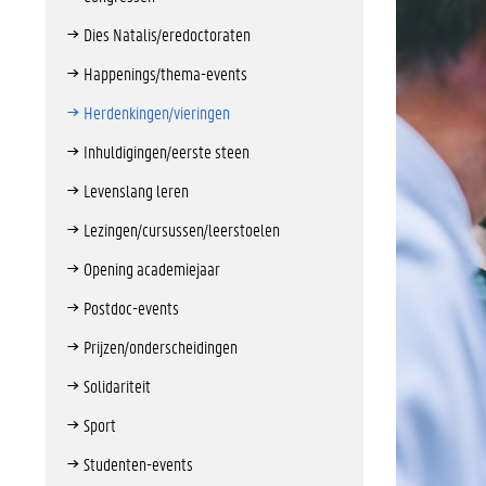
Dies Natalis/eredoctoraten
Happenings/thema-events
Herdenkingen/vieringen
Inhuldigingen/eerste steen
Levenslang leren
Lezingen/cursussen/leerstoelen
Opening academiejaar
Postdoc-events
Prijzen/onderscheidingen
Solidariteit
Sport
Studenten-events