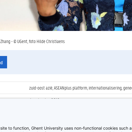
 Zhang - © UGent, foto Hilde Christiaens
ad
zuid-oost azië, ASEANplus platform, internationalisering, 
4 september 2018
ienummer
:
Z2018_092_038
Ontvangst ambassadeurs uit Zuid-Oost Azië
site to function, Ghent University uses non-functional cookies such as