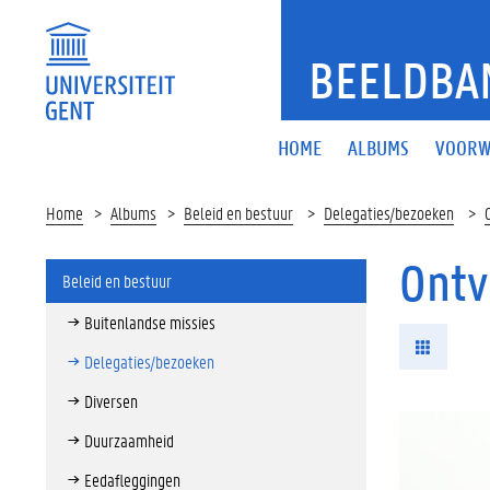
BEELDBA
HOME
ALBUMS
VOORW
Home
Albums
Beleid en bestuur
Delegaties/bezoeken
Ontv
Beleid en bestuur
Buitenlandse missies
Delegaties/bezoeken
Diversen
Duurzaamheid
Eedafleggingen