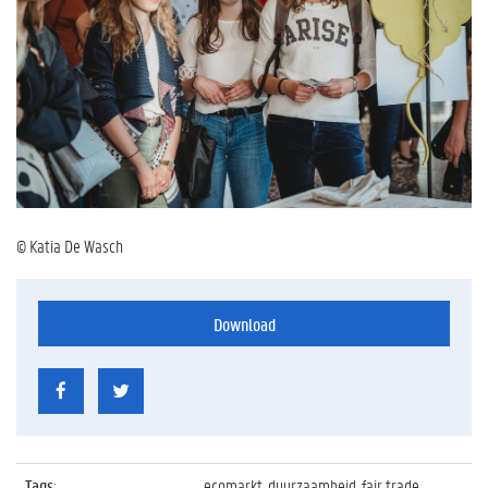
© Katia De Wasch
Download
Tags
:
ecomarkt, duurzaamheid, fair trade