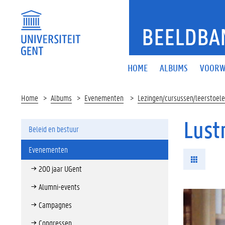
BEELDBA
HOME
ALBUMS
VOORW
Home
Albums
Evenementen
Lezingen/cursussen/leerstoel
Lust
Beleid en bestuur
Evenementen
200 jaar UGent
Alumni-events
Campagnes
Congressen