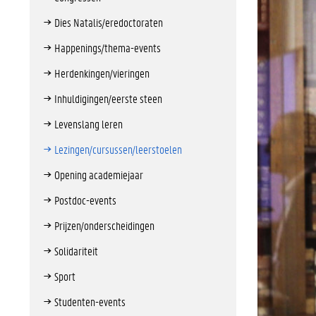
Dies Natalis/eredoctoraten
Happenings/thema-events
Herdenkingen/vieringen
Inhuldigingen/eerste steen
Levenslang leren
Lezingen/cursussen/leerstoelen
Opening academiejaar
Postdoc-events
Prijzen/onderscheidingen
Solidariteit
Sport
Studenten-events