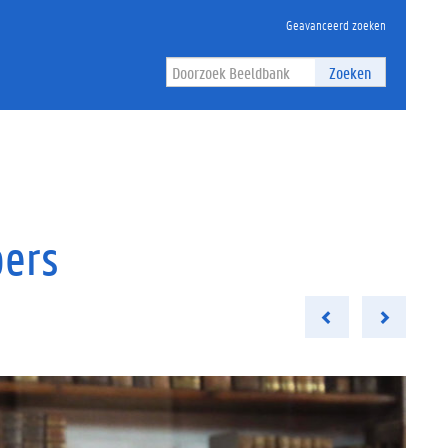
Geavanceerd zoeken
Zoeken
ers