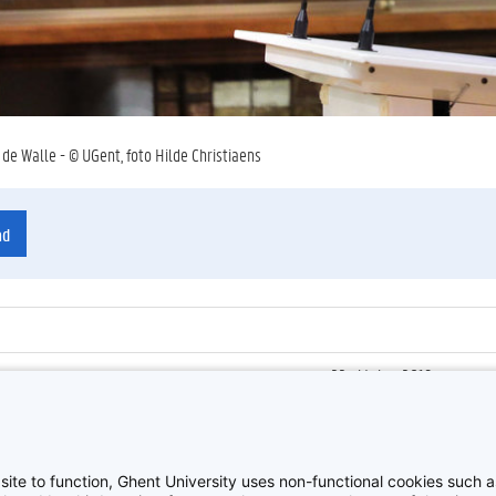
 de Walle - © UGent, foto Hilde Christiaens
ad
22 oktober 2019
ienummer
:
Z2019_136_014
Lustrum Belezen Wetensc
site to function, Ghent University uses non-functional cookies such as