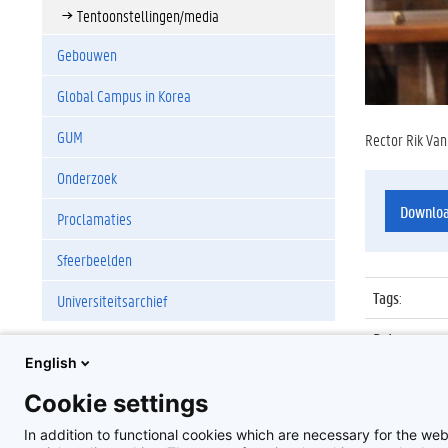
Tentoonstellingen/media
Gebouwen
Global Campus in Korea
GUM
Rector Rik Van
Onderzoek
Downlo
Proclamaties
Sfeerbeelden
Tags
:
Universiteitsarchief
Datum
:
English
Identificat
Cookie settings
Album
:
In addition to functional cookies which are necessary for the web