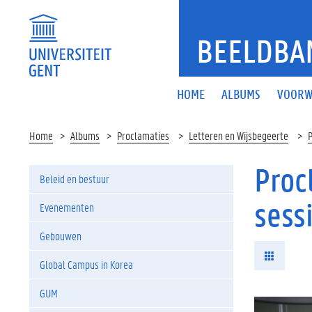
BEELDBA
HOME
ALBUMS
VOORW
Home
Albums
Proclamaties
Letteren en Wijsbegeerte
P
Proc
Beleid en bestuur
sess
Evenementen
Gebouwen
Global Campus in Korea
GUM