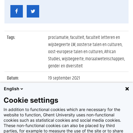
Tags
:
proclamatie, faculteit, faculteit letteren en
wijsbegeerte LW, oosterse talen en culturen,
oost-europese talen en culturen, African
Studies, wijsbegeerte, moraalwetenschappen,
gender en diversiteit
Datum
:
19 september 2021
English
Identificatienummer
:
Z2021_057_020
Cookie settings
Album
:
Proclamatie faculteit Letteren en
Wijsbegeerte, sessie 4
In addition to functional cookies which are necessary for the
website to function, Ghent University uses non-functional
cookies such as statistical cookies and social media cookies.
These non-functional cookies can also be placed by third
parties, for example to measure the use of the site or to share