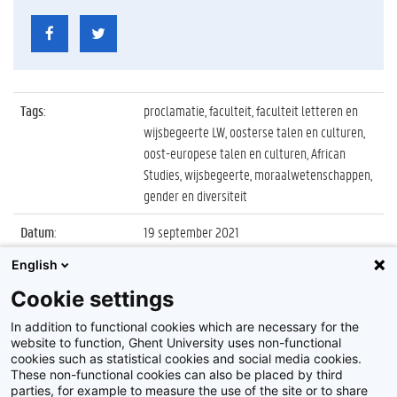
Tags
:
proclamatie, faculteit, faculteit letteren en
wijsbegeerte LW, oosterse talen en culturen,
oost-europese talen en culturen, African
Studies, wijsbegeerte, moraalwetenschappen,
gender en diversiteit
Datum
:
19 september 2021
English
Identificatienummer
:
Z2021_057_023
Cookie settings
Album
:
Proclamatie faculteit Letteren en
Wijsbegeerte, sessie 4
In addition to functional cookies which are necessary for the
website to function, Ghent University uses non-functional
cookies such as statistical cookies and social media cookies.
These non-functional cookies can also be placed by third
parties, for example to measure the use of the site or to share